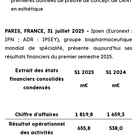
premières données de preuve de concept de LANT
en esthétique
PARIS, FRANCE, 31 juillet 2025 -
Ipsen (Euronext :
IPN ; ADR : IPSEY), groupe biopharmaceutique
mondial de spécialité, présente aujourd’hui ses
résultats financiers du premier semestre 2025.
Extrait des états
S1 2025
S1 2024
financiers consolidés
m€
m€
condensés
Chiffre d'affaires
1 819,8
1 659,3
Résultat opérationnel
655,8
538,0
des activités