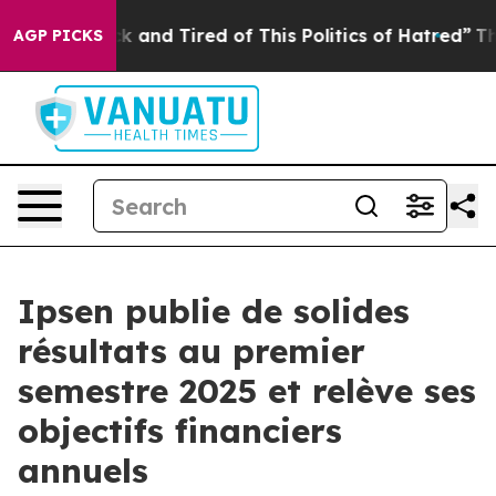
e Sick and Tired of This Politics of Hatred”
The Story 
AGP PICKS
Ipsen publie de solides
résultats au premier
semestre 2025 et relève ses
objectifs financiers
annuels