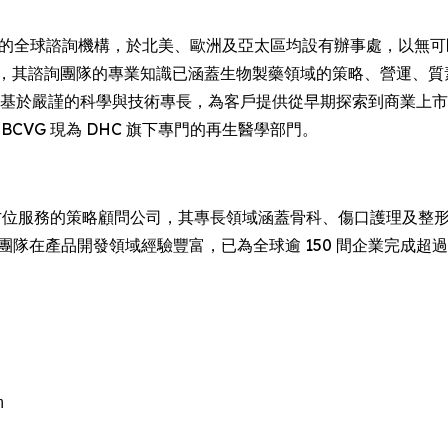
4 年的全球諮詢機構，於北美、歐洲及亞太區均設有辦事處，以
展，其諮詢團隊的專業知識已涵蓋生物製藥領域的策略、營運、質
務建基於嚴謹的科學與技術專長，為客戶提供從早期探索到商業上
ing，而 BCVG 現為 DHC 旗下專門的再生醫學部門。
位服務的策略顧問公司，其專長領域涵蓋骨科、傷口護理及整
團隊在產品開發領域經驗豐富，已為全球逾 150 間企業完成超過

