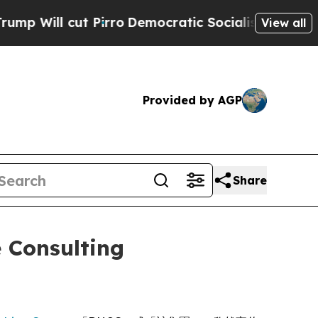
l cut Pirro
Democratic Socialists of America P
View all
Provided by AGP
Share
 Consulting