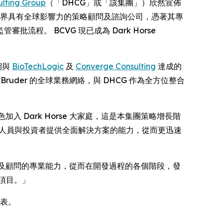
ulting Group
（「DHCG」或「該集團」）欣然宣佈
物製藥界具有全球影響力的策略顧問及諮詢公司，憑著其專
。 BCVG 現已成為 Dark Horse
期與
BioTechLogic
及
Converge Consulting
達成的
uder 的全球業務網絡，與 DHCG 作為全方位整合
專家的角色加入 Dark Horse 大家庭，這是本集團策略增長階
發人員與投資者提供全面解決方案的能力，從而更迅速
核心團隊及顧問的專業能力，從而在開發過程的各個階段，發
項目。」
 代表。