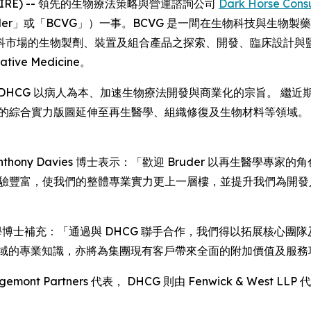
EWSWIRE) -- 領先的生物療法策略與營運諮詢公司
Dark Horse Cons
uder」或「BCVG」）一事。BCVG 是一間在生物科技與生
的生物製劑、裝置及組合產品之探索、開發、臨床設計與監管審批流程
tive Medicine。
DHCG 以病人為本、加速生物療法開發與商業化的宗旨。 繼近
的綜合實力版圖延伸至再生醫學、組織修復及生物材料等領域。 Br
政總裁 Anthony Davies 博士表示：「歡迎 Bruder 以再生醫學
界經驗豐富，使我們的整體專業實力更上一層樓，並提升我們為開
er 醫學及哲學博士補充：「通過與 DHCG 聯手合作，我們得以拓展
領域的專業知識，亦將為集團現有客戶帶來全面的附加價值及服務
emont Partners 代表， DHCG 則由 Fenwick & West LLP