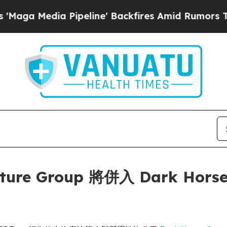
Media Pipeline' Backfires Amid Rumors Trump Wil
nture Group 將併入 Dark Horse