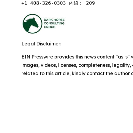
+1 408-326-0303 內線： 209
Legal Disclaimer:
EIN Presswire provides this news content "as is" 
images, videos, licenses, completeness, legality, o
related to this article, kindly contact the author